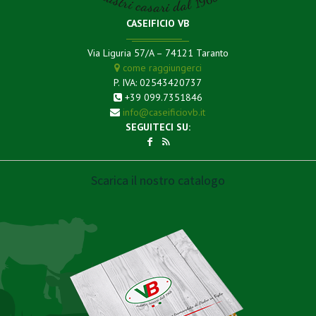
CASEIFICIO VB
Via Liguria 57/A – 74121 Taranto
come raggiungerci
P. IVA: 02543420737
+39 099.7351846
info@caseificiovb.it
SEGUITECI SU:
Scarica il nostro catalogo