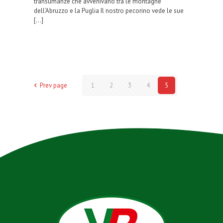
transumanze che avvenivano tra le montagne
dell’Abruzzo e la Puglia Il nostro pecorino vede le sue
[…]
Prev page
1
2
3
4
5