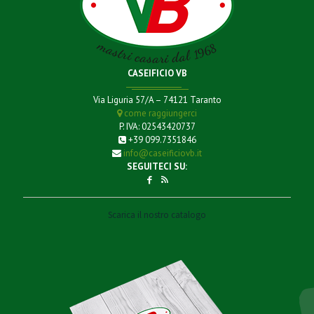
CASEIFICIO VB
Via Liguria 57/A – 74121 Taranto
come raggiungerci
P. IVA: 02543420737
+39 099.7351846
info@caseificiovb.it
SEGUITECI SU:
Scarica il nostro catalogo