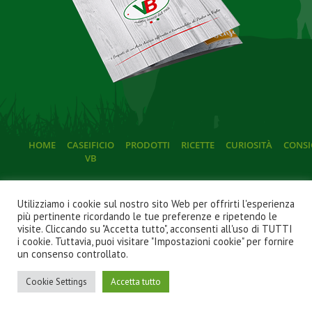
HOME
CASEIFICIO
PRODOTTI
RICETTE
CURIOSITÀ
CONSI
VB
Utilizziamo i cookie sul nostro sito Web per offrirti l'esperienza
più pertinente ricordando le tue preferenze e ripetendo le
visite. Cliccando su "Accetta tutto", acconsenti all'uso di TUTTI
i cookie. Tuttavia, puoi visitare "Impostazioni cookie" per fornire
© 2022
Caseificio VB P.Iva 02543420737
. Tutti i diritti
un consenso controllato.
riservati.
a cura di
Imprenditori di Successo
|
Privacy Policy
|
Cookie
Cookie Settings
Accetta tutto
Policy